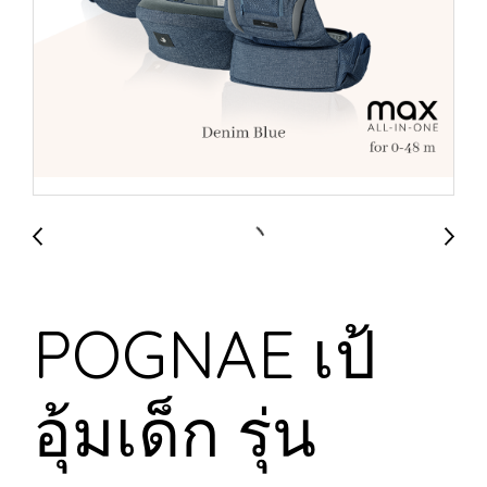
POGNAE เป้
อุ้มเด็ก รุ่น